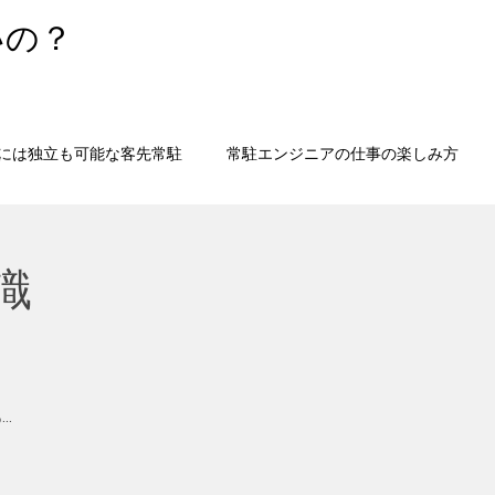
いの？
には独立も可能な客先常駐
常駐エンジニアの仕事の楽しみ方
識
…